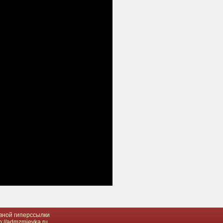
вной гиперссылки
://admzmievka.ru