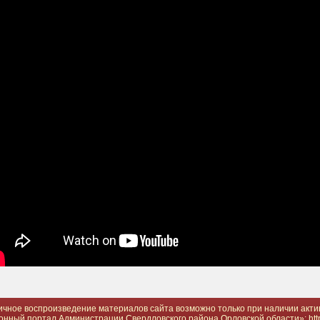
ичное воспроизведение материалов сайта возможно только при наличии акти
ный портал Администрации Свердловского района Орловской области»: http