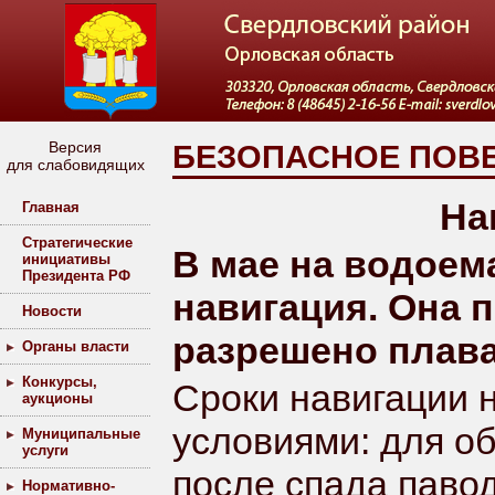
Версия
БЕЗОПАСНОЕ ПОВЕ
для слабовидящих
На
Главная
Стратегические
В мае на водоем
инициативы
Президента РФ
навигация. Она п
Новости
разрешено плав
Органы власти
Конкурсы,
Сроки навигации 
аукционы
условиями: для о
Муниципальные
услуги
после спада павод
Нормативно-