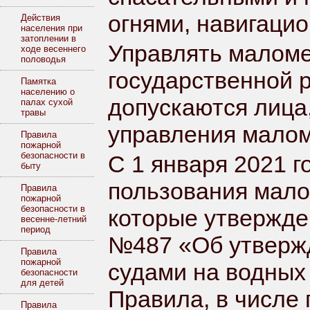
огнями, навигаци
Действия
населения при
затоплении в
Управлять малом
ходе весеннего
половодья
государственной 
Памятка
населению о
допускаются лица
палах сухой
травы
управления мало
Правила
пожарной
безопасности в
С 1 января 2021 г
быту
пользования мало
Правила
пожарной
безопасности в
которые утвержде
весенне-летний
период
№487 «Об утверж
Правила
пожарной
судами на водных
безопасности
для детей
Правила, в числе 
Правила