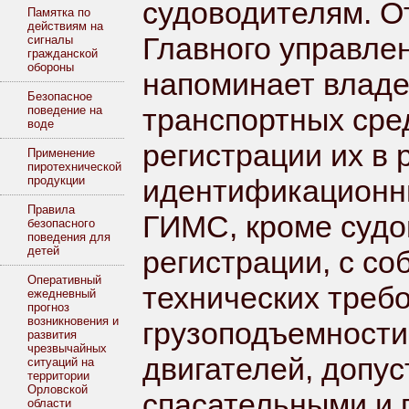
судоводителям. О
Памятка по
действиям на
Главного управле
сигналы
гражданской
обороны
напоминает владе
Безопасное
транспортных сре
поведение на
воде
регистрации их в
Применение
пиротехнической
продукции
идентификационны
Правила
ГИМС, кроме судо
безопасного
поведения для
детей
регистрации, с с
Оперативный
технических треб
ежедневный
прогноз
возникновения и
грузоподъемности
развития
чрезвычайных
двигателей, допу
ситуаций на
территории
Орловской
спасательными и 
области