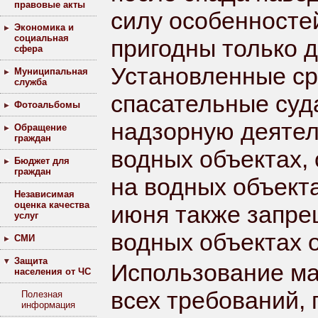
правовые акты
силу особенносте
Экономика и
социальная
пригодны только 
сфера
Установленные ср
Муниципальная
служба
спасательные суд
Фотоальбомы
надзорную деятел
Обращение
граждан
водных объектах,
Бюджет для
граждан
на водных объект
Независимая
оценка качества
июня также запре
услуг
водных объектах 
СМИ
Защита
Использование ма
населения от ЧС
всех требований,
Полезная
информация