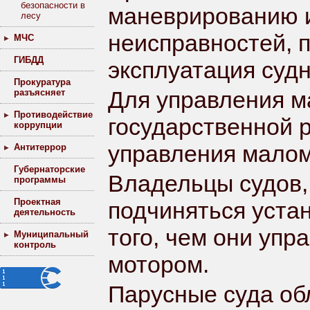
безопасности в
маневрированию и
лесу
неисправностей, 
МЧС
ГИБДД
эксплуатация судн
Прокуратура
Для управления 
разъясняет
Противодействие
государственной 
коррупции
управления малом
Антитеррор
Губернаторские
Владельцы судов,
программы
Проектная
подчиняться уста
деятельность
того, чем они уп
Муниципальный
контроль
мотором.
Парусные суда об