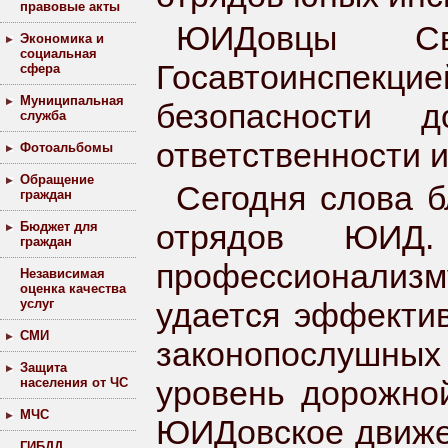
правовые акты
ЮИДовцы Св
Экономика и
социальная
Госавтоинспекцие
сфера
Муниципальная
безопасности 
служба
ответственности 
Фотоальбомы
Обращение
Сегодня слова б
граждан
отрядов ЮИД.
Бюджет для
граждан
профессионализму
Независимая
оценка качества
услуг
удается эффектив
СМИ
законопослушных
Защита
уровень дорожно
населения от ЧС
МЧС
ЮИДовское движе
ГИБДД