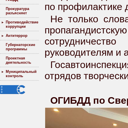
по профилактике 
Прокуратура
разъясняет
Не только слова
Противодействие
коррупции
пропагандистс
Антитеррор
сотрудничеств
Губернаторские
программы
руководителям и 
Проектная
Госавтоинспе
деятельность
Муниципальный
отрядов творчески
контроль
ОГИБДД по Све