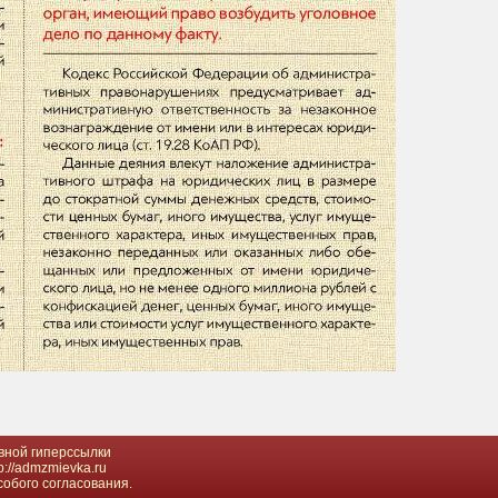
вной гиперссылки
://admzmievka.ru
собого согласования.